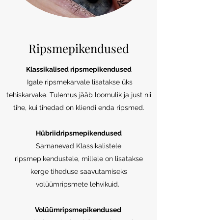
Ripsmepikendused
Klassikalised ripsmepikendused
Igale ripsmekarvale lisatakse üks
tehiskarvake. Tulemus jääb loomulik ja just nii
tihe, kui tihedad on kliendi enda ripsmed.
Hübriidripsmepikendused
Sarnanevad Klassikalistele
ripsmepikendustele, millele on lisatakse
kerge tiheduse saavutamiseks
volüümripsmete lehvikuid.
Volüümripsmepikendused