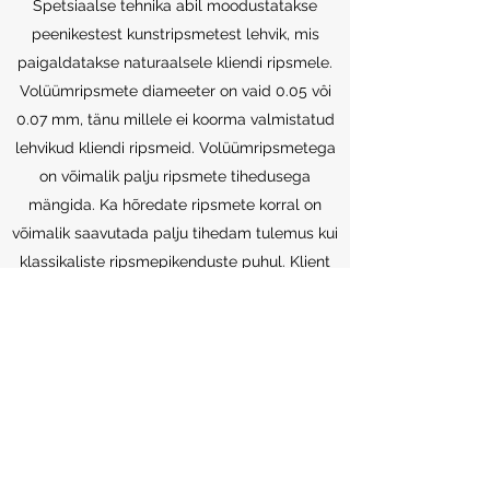
Spetsiaalse tehnika abil moodustatakse
peenikestest kunstripsmetest lehvik, mis
paigaldatakse naturaalsele kliendi ripsmele.
Volüümripsmete diameeter on vaid 0.05 vôi
0.07 mm, tänu millele ei koorma valmistatud
lehvikud kliendi ripsmeid. Volüümripsmetega
on võimalik palju ripsmete tihedusega
mängida. Ka hõredate ripsmete korral on
võimalik saavutada palju tihedam tulemus kui
klassikaliste ripsmepikenduste puhul. Klient
ise saab valida, kas ta soovib maksimaalset
või loomuliku tulemust. Ripsmepikenduste
pikkus ning modelleering valitakse vastavalt
kliendi soovi, silmakuju ja naturaalsete
ripsmete tugevuse järgi. Võimalik on
saavutada naturaalset tulemust, avatud-või
kassisilma efekti.