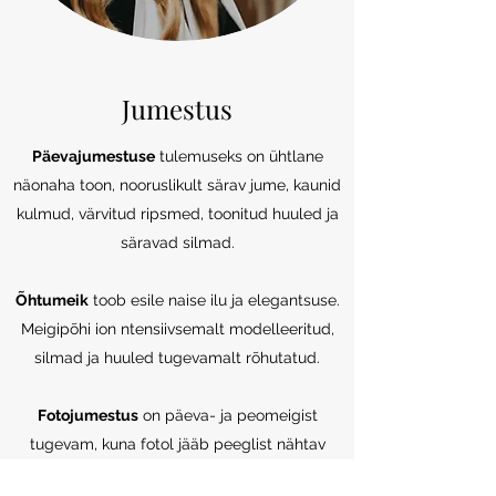
Jumestus
Päevajumestuse
tulemuseks on ühtlane
näonaha toon, nooruslikult särav jume, kaunid
kulmud, värvitud ripsmed, toonitud huuled ja
säravad silmad.
Õhtumeik
toob esile naise ilu ja elegantsuse.
Meigipõhi ion ntensiivsemalt modelleeritud,
silmad ja huuled tugevamalt rõhutatud.
Fotojumestus
on päeva- ja peomeigist
tugevam, kuna fotol jääb peeglist nähtav
tulemus umbes 50% õrnem. Vastavalt kliendi