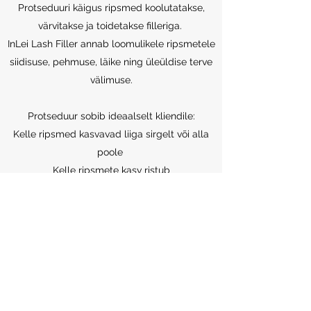
Protseduuri käigus ripsmed koolutatakse,
värvitakse ja toidetakse filleriga.
InLei Lash Filler annab loomulikele ripsmetele
siidisuse, pehmuse, läike ning üleüldise terve
välimuse.
Protseduur sobib ideaalselt kliendile:
Kelle ripsmed kasvavad liiga sirgelt või alla
poole
Kelle ripsmete kasv ristub
Kelle ripsmed on väga kuivad, haprad ja
vajavad taastamist
Kelle ripsmed on väga õhukesed või
vastupidiselt liiga karmid
Kes on eemaldanud ripsmepikendused.
Protseduuri võib korrata 3–4 nädala tagant.