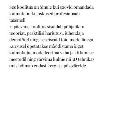
See koolitus on Sinule kui soovid omandada 
kulmutehniku oskused profesionaali 
tasemel!
2-päevane koolitus sisaldab põhjalikku 
teooriat, praktilisi harjutusi, juhendaja 
demotööd ning iseseisvaid töid modellidega.
Kursusel õpetatakse mõõdistama õiget 
kulmukuju, modelleerima vaha ja kitkumise 
meetodil ning värvima kulme nii 3D tehnikas 
(mis hõlmab endast kerg- ja püsivärvide 
kasutamist), kui ka Henna värvidega.
1 Päev:  koolituse kava ja tutvustus
09.45 -10.00 Saabumine koolituse 
toimumiskohta 
Wowbrow Kulmu- ja 
ilustuudios
Show More