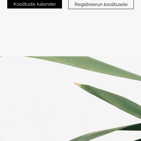
Koolituste kalender
Registreerun koolitusele