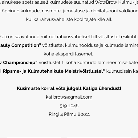
a ainukese spetsiaalselt kulmudele suunatud WowBrow Kulmu- ja I
n õppinud kulmude, ripsmete, jumestuse ja depilatsiooni valdkonda
kui ka rahvusvaheliste koolitajate käe all.​
Kati on saavutanud mitmel rahvusvahelisel tiitlivõistlustel esikohti 
auty Competition”
võistlustel kulmuhoolduse ja kulmude lamine
koha eksperdi tasemel.
w Championchip“
võistlustel 1. koha kulmude lamineerimise kate
i Ripsme- ja Kulmutehnikute Meistrivõistlustel“
kulmudisain kat
Küsimuste korral võta julgelt Katiga ühendust!
katibrows@gmail.com
51911046
Ringi 4 Pärnu 80011