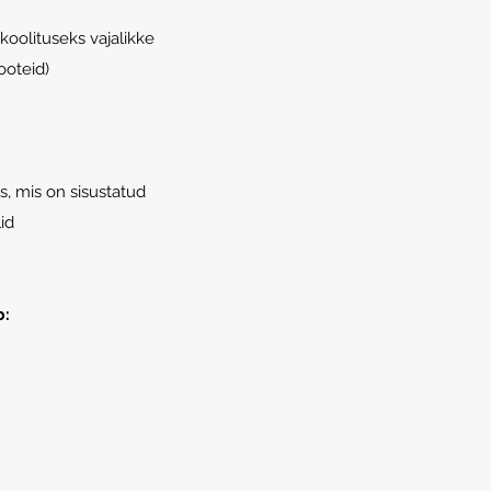
koolituseks vajalikke
ooteid)
s, mis on sisustatud
id
b: