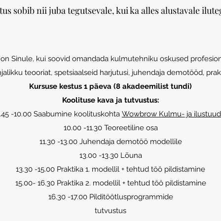
tus sobib nii juba tegutsevale, kui ka alles alustavale iluteg
 on Sinule, kui soovid omandada kulmutehniku oskused profesion
likku teooriat, spetsiaalseid harjutusi, juhendaja demotööd, prak
Kursuse kestus
1 päeva (8
akadeemilist tundi)
Koolituse kava ja tutvustus:
.45 -10.00 Saabumine koolituskohta
Wowbrow Kulmu- ja ilustuud
10.00 -11.30 Teoreetiline osa
11.30 -13.00 Juhendaja demotöö modellile
13.00 -13.30 Lõuna
13.30 -15.00 Praktika 1. modellil + tehtud töö pildistamine
15.00- 16.30 Praktika 2. modellil + tehtud töö pildistamine
16.30 -17.00 Pilditöötlusprogrammide
tutvustus