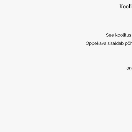
Kooli
See koolitus
Õppekava sisaldab põhja
09