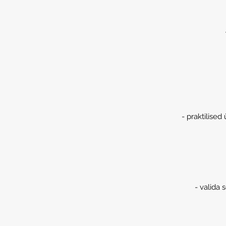
- praktilise
- valida