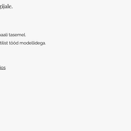
ijale.
aali tasemel.
tilist tööd modellidega.
ios