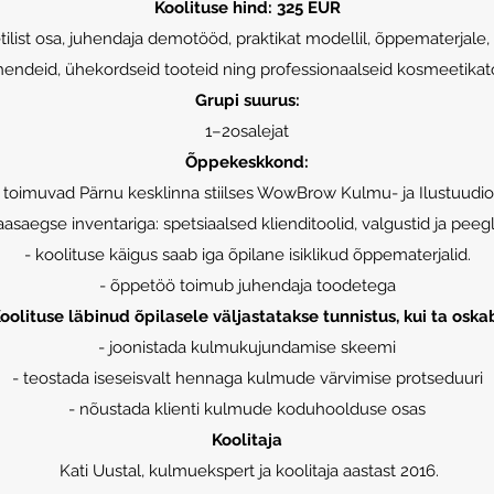
Koolituse hind: 325 EUR
tilist osa, juhendaja demotööd, praktikat modellil, õppematerjale, 
endeid, ühekordseid tooteid ning professionaalseid kosmeetikat
Grupi suurus:
1–2osalejat
Õppekeskkond:
ka toimuvad Pärnu kesklinna stiilses WowBrow Kulmu- ja Ilustuudio
aasaegse inventariga: spetsiaalsed klienditoolid, valgustid ja peegl
- koolituse käigus saab iga õpilane isiklikud õppematerjalid.
- õppetöö toimub juhendaja toodetega​
oolituse läbinud õpilasele väljastatakse tunnistus, kui ta oska
- joonistada kulmukujundamise skeemi
- teostada iseseisvalt hennaga kulmude värvimise protseduuri
- nõustada klienti kulmude koduhoolduse osas​
Koolitaja
Kati Uustal, kulmuekspert ja koolitaja aastast 2016.