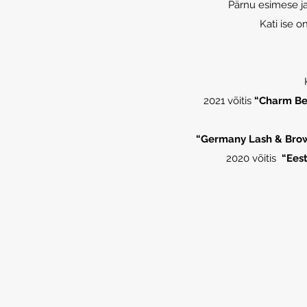
Pärnu esimese j
Kati ise o
2021 võitis
“Charm Be
“Germany Lash & Bro
2020 võitis
“Eest