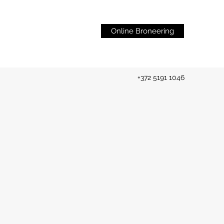
Online Broneering
+372 5191 1046