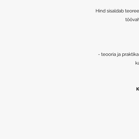
Hind sisaldab teoree
töövah
- teooria ja prakti
k
K