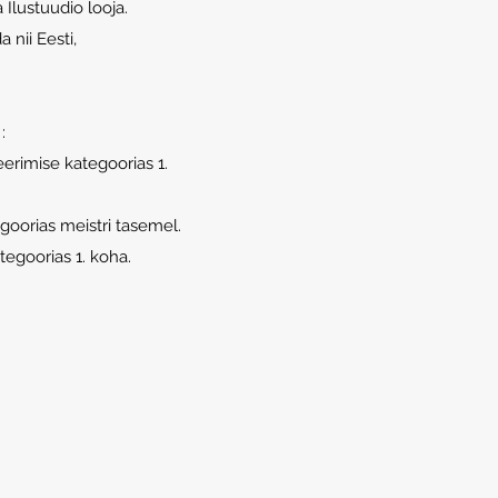
lustuudio looja.
 nii Eesti,
:
erimise kategoorias 1.
goorias meistri tasemel.
egoorias 1. koha.