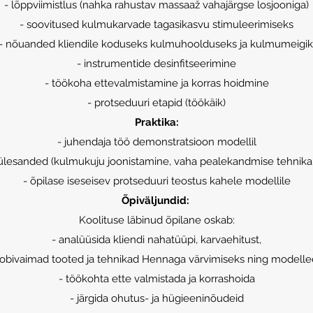
- lõppviimistlus (nahka rahustav massaaž vahajärgse losjooniga)
- soovitused kulmukarvade tagasikasvu stimuleerimiseks
- nõuanded kliendile koduseks kulmuhoolduseks ja kulmumeigik
- instrumentide desinfitseerimine
- töökoha ettevalmistamine ja korras hoidmine
- protseduuri etapid (töökäik)
Praktika:
- juhendaja töö demonstratsioon modellil
d ülesanded (kulmukuju joonistamine, vaha pealekandmise tehnika
- õpilase iseseisev protseduuri teostus kahele modellile
Õpiväljundid:
Koolituse läbinud õpilane oskab:
- analüüsida kliendi nahatüüpi, karvaehitust,
 sobivaimad tooted ja tehnikad Hennaga värvimiseks ning modelle
- töökohta ette valmistada ja korrashoida
- järgida ohutus- ja hügieeninõudeid