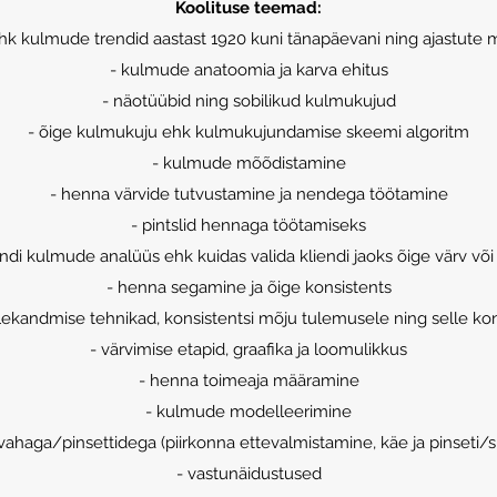
Koolituse teemad:
ehk kulmude trendid aastast 1920 kuni tänapäevani ning ajastute m
- kulmude anatoomia ja karva ehitus
- näotüübid ning sobilikud kulmukujud
- õige kulmukuju ehk kulmukujundamise skeemi algoritm
- kulmude mõõdistamine
- henna värvide tutvustamine ja nendega töötamine
- pintslid hennaga töötamiseks
endi kulmude analüüs ehk kuidas valida kliendi jaoks õige värv võ
- henna segamine ja õige konsistents
ekandmise tehnikad, konsistentsi mõju tulemusele ning selle kontr
- värvimise etapid, graafika ja loomulikkus
- henna toimeaja määramine
- kulmude modelleerimine
vahaga/pinsettidega (piirkonna ettevalmistamine, käe ja pinseti/sp
- vastunäidustused