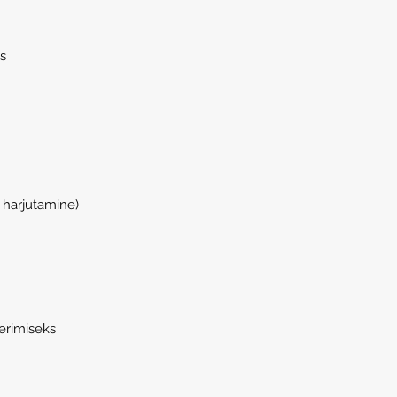
s
 harjutamine)
erimiseks