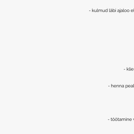
- kulmud läbi ajaloo 
- kli
- henna peal
- töötamine 