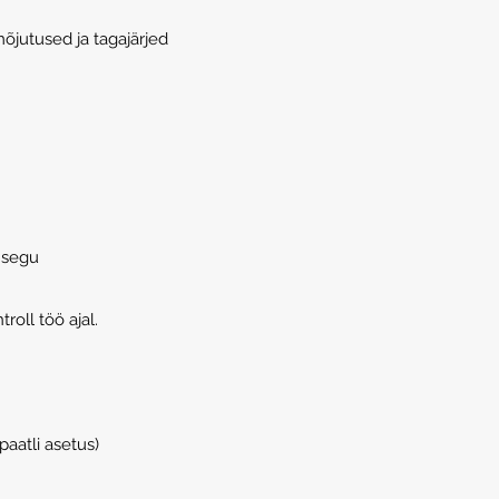
õjutused ja tagajärjed
i segu
oll töö ajal.
aatli asetus)